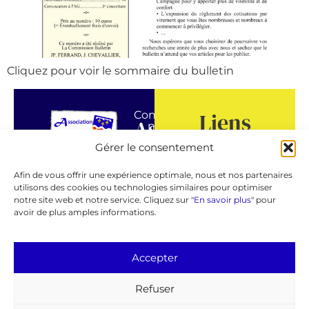
Cliquez pour voir le sommaire du bulletin
Liens
Contactez-
Association
nous !
GeneaBank
Gérer le consentement
Généalogique
Forum
© 2026 AGC
de
Afin de vous offrir une expérience optimale, nous et nos partenaires
Agenda
utilisons des cookies ou technologies similaires pour optimiser
Espace
la
notre site web et notre service. Cliquez sur "
En savoir plus
" pour
adhérent
avoir de plus amples informations.
Charente
Page
Facebook
24,
Accepter
© 2026 AGC
avenue
Mentions légales
Refuser
Gambetta
RGPD
16000