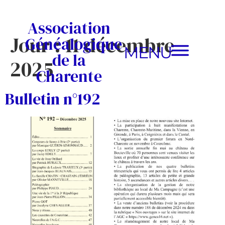
Association
Jour :
11 décembre
Généalogique
MENU
de la
2025
Charente
Bulletin n°192