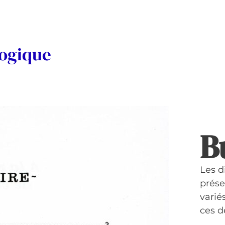
logique
B
Les d
prése
variés
ces d