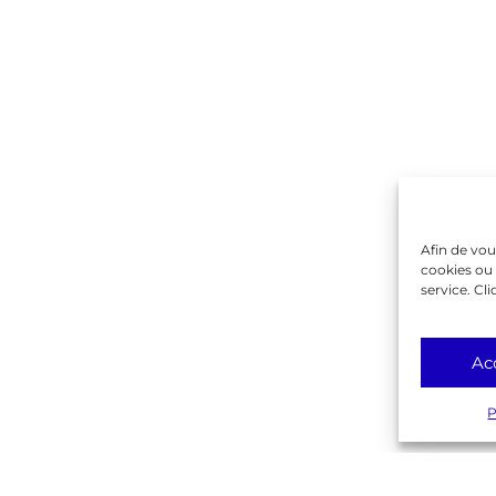
Contactez-nous !
on
ique
rente
Gambetta
lême
Afin de vou
cookies ou 
service. Cli
Ac
P