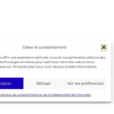
Liens
GeneaBank
Forum
Agenda
Gérer le consentement
Espace adhérent
Page Facebook
s offrir une expérience optimale, nous et nos partenaires utilisons des
© 2026 AGC
Mentions légales
RGPD
technologies similaires pour optimiser notre site web et notre
Politique de cookies (UE)
quez sur "
En savoir plus
" pour avoir de plus amples informations.
cepter
Refuser
Voir les préférences
olitique de cookies
Politique de Confidentialité des Données