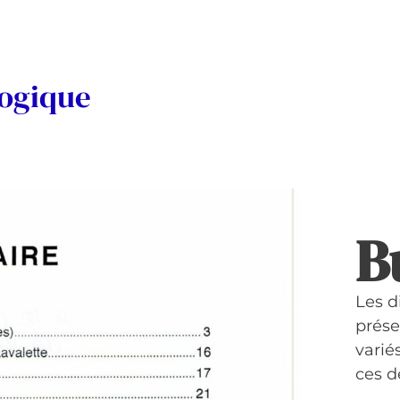
logique
B
Les d
prése
variés
ces d