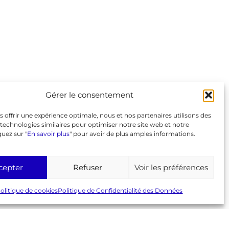
Liens
GeneaBank
Forum
Agenda
Gérer le consentement
Espace adhérent
Page Facebook
s offrir une expérience optimale, nous et nos partenaires utilisons des
© 2026 AGC
Mentions légales
RGPD
technologies similaires pour optimiser notre site web et notre
Politique de cookies (UE)
quez sur "
En savoir plus
" pour avoir de plus amples informations.
cepter
Refuser
Voir les préférences
olitique de cookies
Politique de Confidentialité des Données