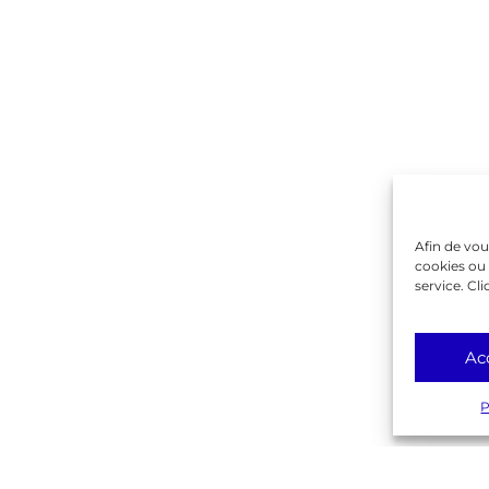
Contactez-nous !
on
ique
rente
Gambetta
lême
Afin de vou
cookies ou 
service. Cli
Ac
P