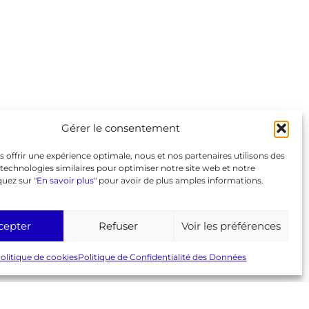
Liens
GeneaBank
Forum
Agenda
Gérer le consentement
Espace adhérent
Page Facebook
s offrir une expérience optimale, nous et nos partenaires utilisons des
© 2026 AGC
Mentions légales
RGPD
technologies similaires pour optimiser notre site web et notre
Politique de cookies (UE)
quez sur "
En savoir plus
" pour avoir de plus amples informations.
cepter
Refuser
Voir les préférences
olitique de cookies
Politique de Confidentialité des Données