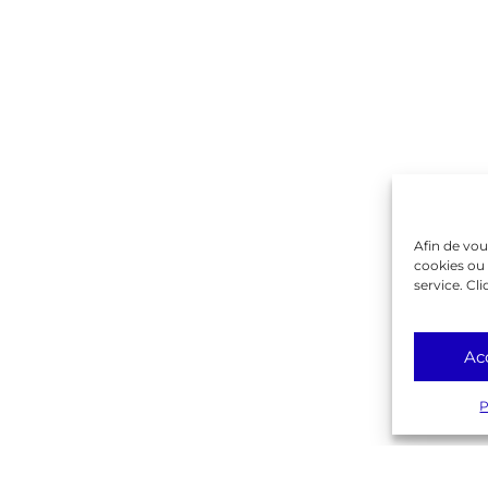
Contactez-nous !
on
ique
rente
Gambetta
lême
Afin de vou
cookies ou 
service. Cli
Ac
P