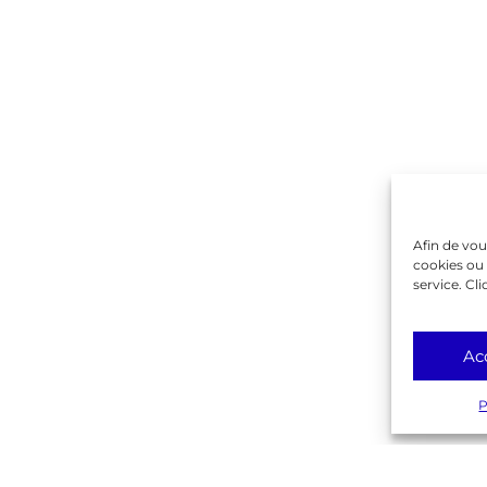
Contactez-nous !
on
ique
rente
Gambetta
lême
Afin de vou
cookies ou 
service. Cli
Ac
P