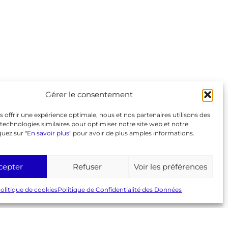
Liens
GeneaBank
Forum
Agenda
Gérer le consentement
Espace adhérent
Page Facebook
s offrir une expérience optimale, nous et nos partenaires utilisons des
© 2026 AGC
Mentions légales
RGPD
technologies similaires pour optimiser notre site web et notre
Politique de cookies (UE)
quez sur "
En savoir plus
" pour avoir de plus amples informations.
cepter
Refuser
Voir les préférences
olitique de cookies
Politique de Confidentialité des Données