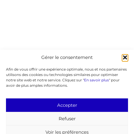
Grâce aux sommaires de nos
bulletins, vous pouvez retrouvez
des articles et commander
d'anciens numéros dans la limite
du stock disponible.
Cliquer ici
Gérer le consentement
Afin de vous offrir une expérience optimale, nous et nos partenaires
utilisons des cookies ou technologies similaires pour optimiser
notre site web et notre service. Cliquez sur "
En savoir plus
" pour
Brochures
avoir de plus amples informations.
Accepter
Réservées aux adhérents, vous
pouvez commander les brochures
Refuser
disponibles dans le catalogue
régulièrement enrichi.
Voir les préférences