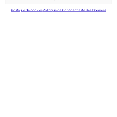
Cliquer ici
Politique de cookies
Politique de Confidentialité des Données
Soldats
Picto-
Charentais
Retrouvez la revue de l’INSA de
Rennes hébergée exclusivement
par l’AGC et mise à jour
régulièrement.
Cliquer ici