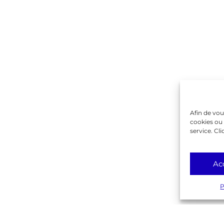
Contactez-nous !
on
ique
rente
Gambetta
lême
Afin de vou
cookies ou 
service. Cli
Ac
P