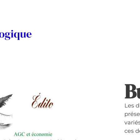
logique
B
Les d
prése
variés
ces d