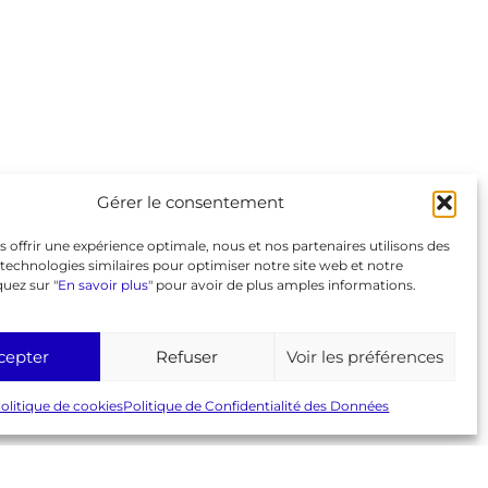
Liens
GeneaBank
Forum
Agenda
Gérer le consentement
Espace adhérent
Page Facebook
s offrir une expérience optimale, nous et nos partenaires utilisons des
© 2026 AGC
Mentions légales
RGPD
technologies similaires pour optimiser notre site web et notre
Politique de cookies (UE)
quez sur "
En savoir plus
" pour avoir de plus amples informations.
cepter
Refuser
Voir les préférences
olitique de cookies
Politique de Confidentialité des Données