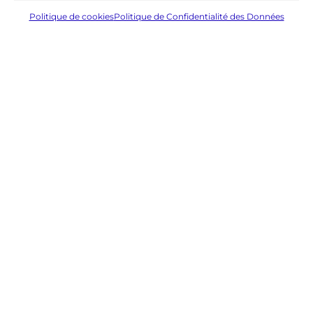
Politique de cookies
Politique de Confidentialité des Données
Précédent
Suivant
Bulletin N°180
Bulletin N°182
Liens
Contactez-
Association
nous !
GeneaBank
Généalogique
Forum
© 2026 AGC
de
Agenda
Espace
la
adhérent
Charente
Page
Facebook
24,
© 2026 AGC
avenue
Mentions légales
Gambetta
RGPD
16000
Politique de