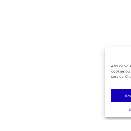
Contactez-nous !
on
ique
rente
Gambetta
lême
Afin de vou
cookies ou 
service. Cli
Ac
P