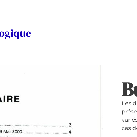
logique
B
Les d
prése
variés
ces d