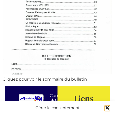
Cliquez pour voir le sommaire du bulletin
Liens
Contactez-
Association
nous !
GeneaBank
Gérer le consentement
Généalogique
Forum