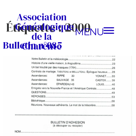
Association
Étiquette :
2000
Généalogique
MENU
de la
Bulletin n°085
Charente